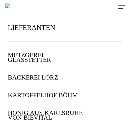
Skip
Men
to
main
content
LIEFERANTEN
METZGEREI
GLASSTETTER
BÄCKEREI LÖRZ
KARTOFFELHOF BÖHM
HONIG AUS KARLSRUHE
VON BIEVITAL