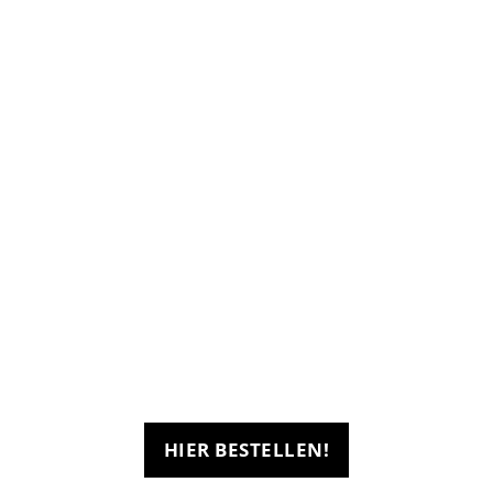
Die besten Burger der
Stadt
HIER BESTELLEN!