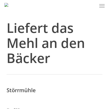
Men
Skip
to
main
Liefert das
content
Mehl an den
Bäcker
Störrmühle