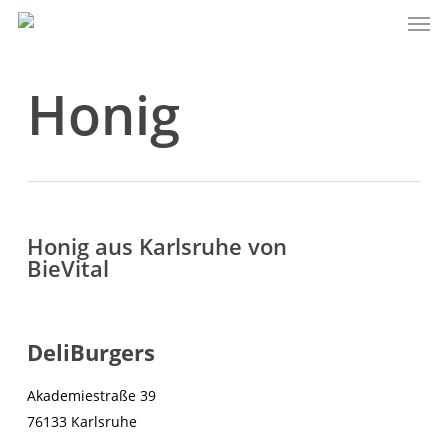
Men
Skip
to
main
Honig
content
Honig aus Karlsruhe von
BieVital
DeliBurgers
Akademiestraße 39
76133 Karlsruhe