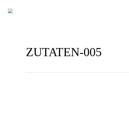
Skip
to
main
content
ZUTATEN-005