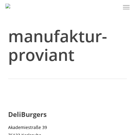
Men
Skip
to
main
content
manufaktur-
proviant
DeliBurgers
Akademiestraße 39