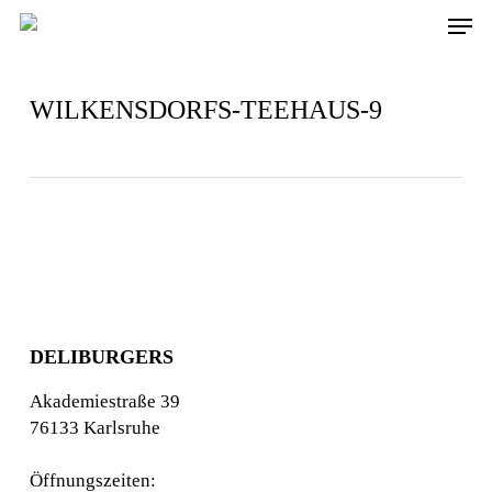
Skip
Men
to
main
content
WILKENSDORFS-TEEHAUS-9
DELIBURGERS
Akademiestraße 39
76133 Karlsruhe
Öffnungszeiten: