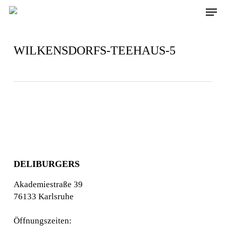
Skip
Men
to
main
content
WILKENSDORFS-TEEHAUS-5
DELIBURGERS
Akademiestraße 39
76133 Karlsruhe
Öffnungszeiten: