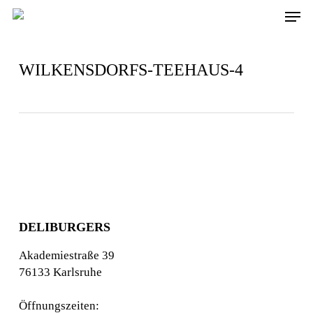
Skip
Men
to
main
content
WILKENSDORFS-TEEHAUS-4
DELIBURGERS
Akademiestraße 39
76133 Karlsruhe
Öffnungszeiten: