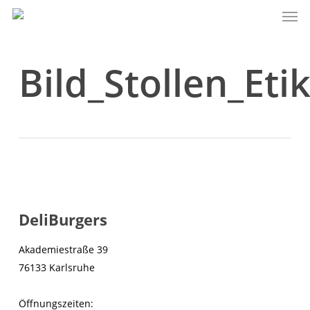
Men
Skip
to
main
content
Bild_Stollen_Eti
DeliBurgers
Akademiestraße 39
76133 Karlsruhe
Öffnungszeiten: