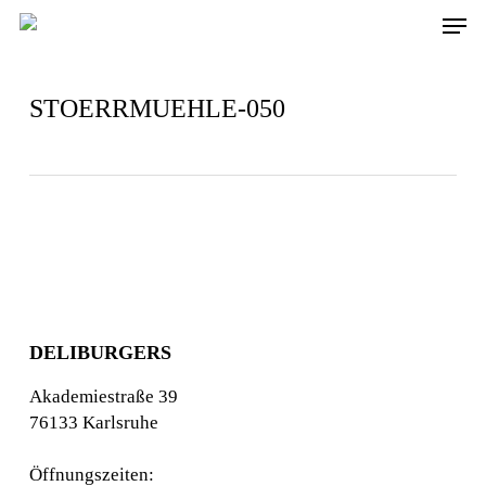
Skip
Men
to
main
content
STOERRMUEHLE-050
DELIBURGERS
Akademiestraße 39
76133 Karlsruhe
Öffnungszeiten: