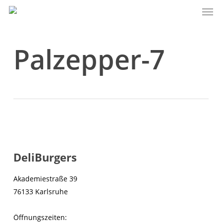
Men
Skip
to
main
content
Palzepper-7
DeliBurgers
Akademiestraße 39
76133 Karlsruhe
Öffnungszeiten: