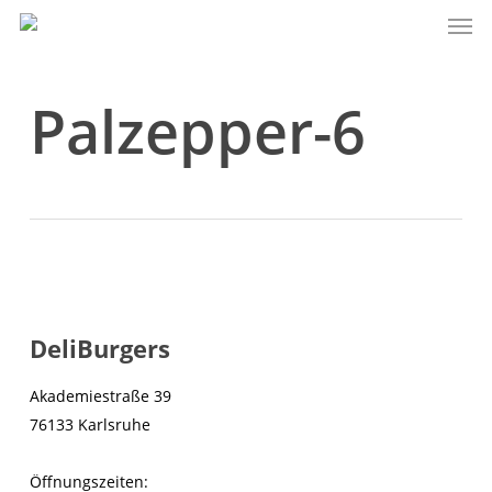
Men
Skip
to
main
content
Palzepper-6
DeliBurgers
Akademiestraße 39
76133 Karlsruhe
Öffnungszeiten: