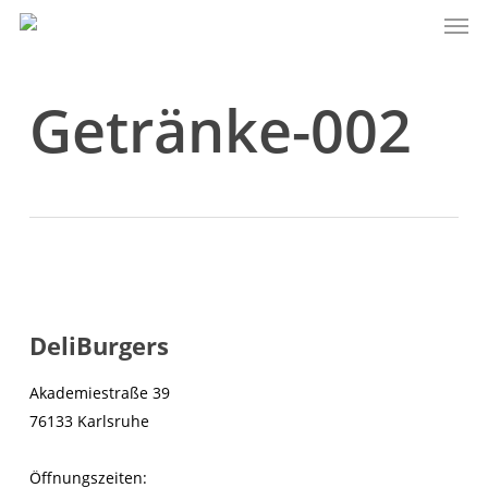
Men
Skip
to
main
content
Getränke-002
DeliBurgers
Akademiestraße 39
76133 Karlsruhe
Öffnungszeiten: