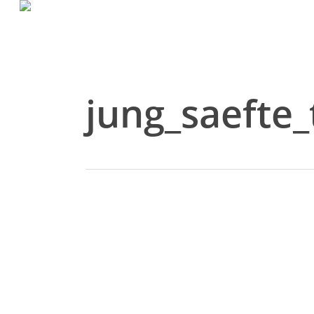
Skip
to
main
content
jung_saefte