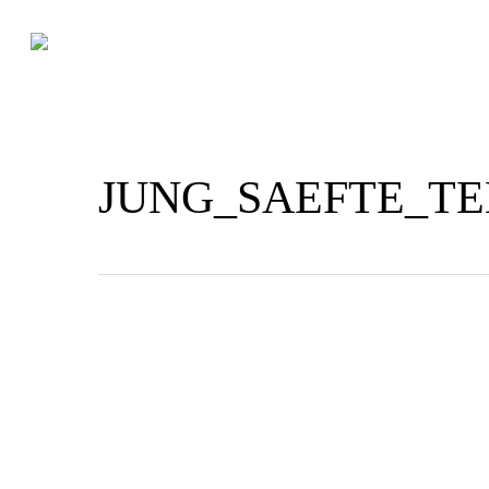
Skip
to
main
content
JUNG_SAEFTE_TE