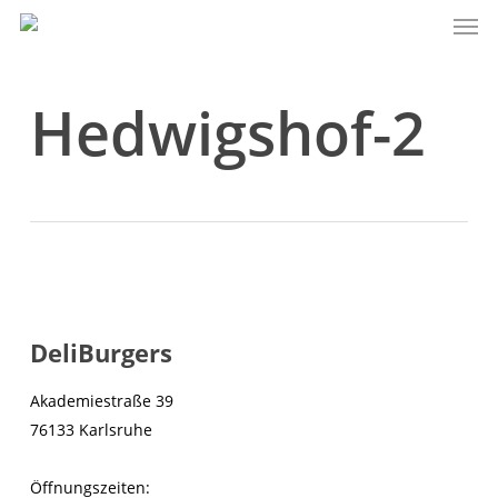
Men
Skip
to
main
content
Hedwigshof-2
DeliBurgers
Akademiestraße 39
76133 Karlsruhe
Öffnungszeiten: