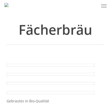
Men
Skip
to
main
content
Fächerbräu
Gebrautes in Bio-Qualität