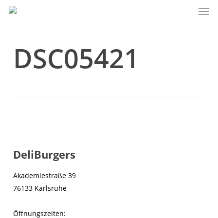
Men
Skip
to
main
content
DSC05421
DeliBurgers
Akademiestraße 39
76133 Karlsruhe
Öffnungszeiten: