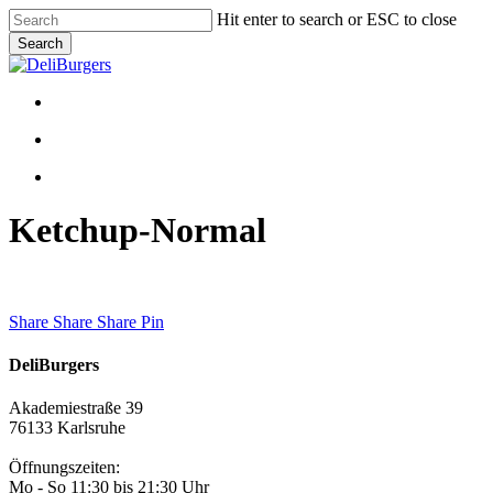
Skip
Hit enter to search or ESC to close
to
Search
main
Close
content
Search
Menu
Menu
facebook
instagram
Ketchup-Normal
Share
Share
Share
Share
Pin
DeliBurgers
Akademiestraße 39
76133 Karlsruhe
Öffnungszeiten:
Mo - So 11:30 bis 21:30 Uhr