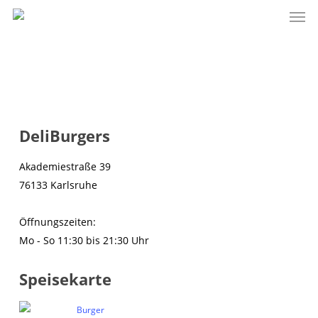
Men
Skip
to
main
content
DeliBurgers
Akademiestraße 39
76133 Karlsruhe
Öffnungszeiten:
Mo - So 11:30 bis 21:30 Uhr
Speisekarte
Burger