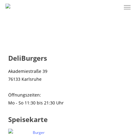
Men
Skip
to
main
content
DeliBurgers
Akademiestraße 39
76133 Karlsruhe
Öffnungszeiten:
Mo - So 11:30 bis 21:30 Uhr
Speisekarte
Burger