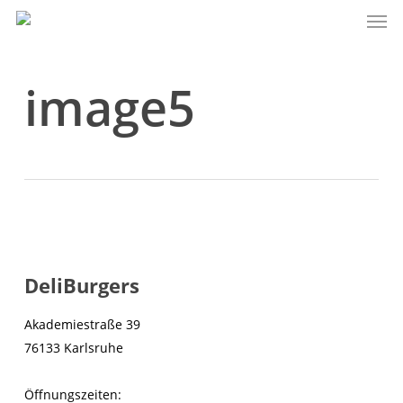
Men
Skip
to
main
content
image5
DeliBurgers
Akademiestraße 39
76133 Karlsruhe
Öffnungszeiten: