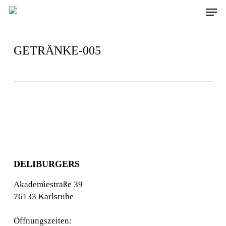
Skip
Men
to
main
content
GETRÄNKE-005
DELIBURGERS
Akademiestraße 39
76133 Karlsruhe
Öffnungszeiten: