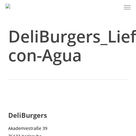
Men
Skip
to
main
content
DeliBurgers_Lie
con-Agua
DeliBurgers
Akademiestraße 39