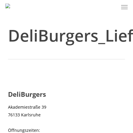
Men
Skip
to
main
content
DeliBurgers_Lie
DeliBurgers
Akademiestraße 39
76133 Karlsruhe
Öffnungszeiten: