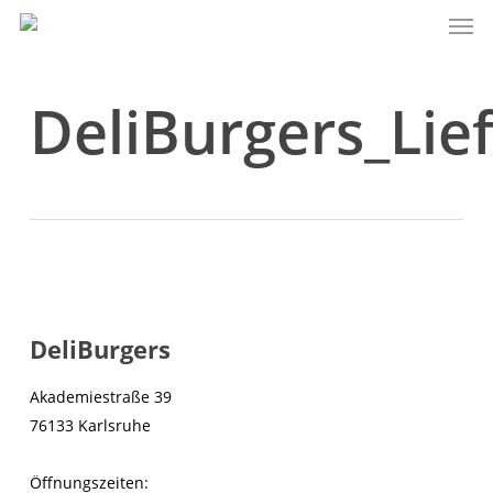
Men
Skip
to
main
content
DeliBurgers_Lie
DeliBurgers
Akademiestraße 39
76133 Karlsruhe
Öffnungszeiten: