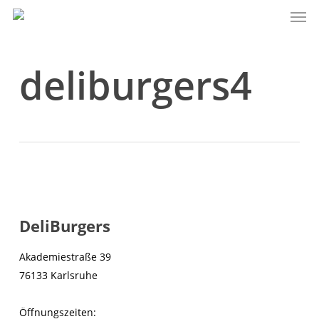
Men
Skip
to
main
content
deliburgers4
DeliBurgers
Akademiestraße 39
76133 Karlsruhe
Öffnungszeiten: