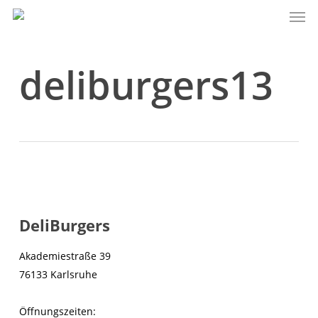
Men
Skip
to
main
content
deliburgers13
DeliBurgers
Akademiestraße 39
76133 Karlsruhe
Öffnungszeiten: