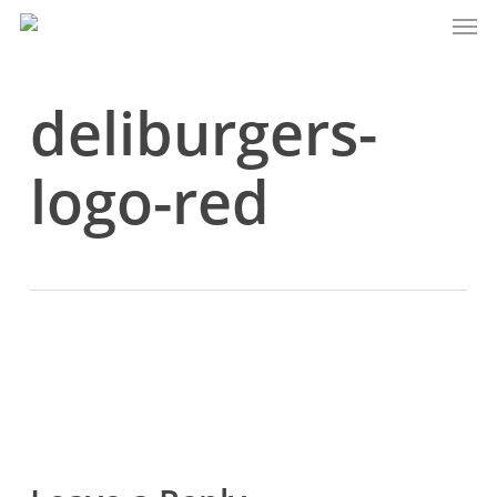
Men
Skip
to
main
content
deliburgers-
logo-red