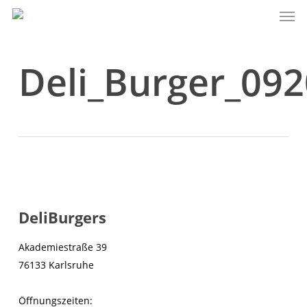
Men
Skip
to
main
content
Deli_Burger_09
DeliBurgers
Akademiestraße 39
76133 Karlsruhe
Öffnungszeiten: