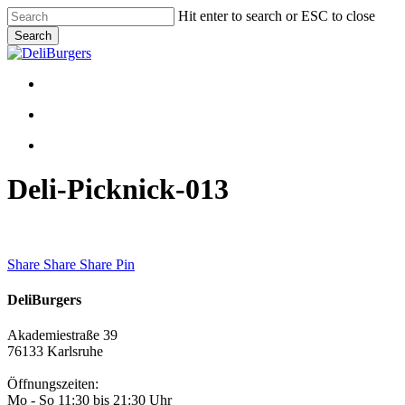
Skip
Hit enter to search or ESC to close
to
Search
main
Close
content
Search
Menu
Menu
facebook
instagram
Deli-Picknick-013
Share
Share
Share
Share
Pin
DeliBurgers
Akademiestraße 39
76133 Karlsruhe
Öffnungszeiten:
Mo - So 11:30 bis 21:30 Uhr