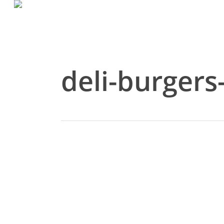
Skip
to
main
content
deli-burgers