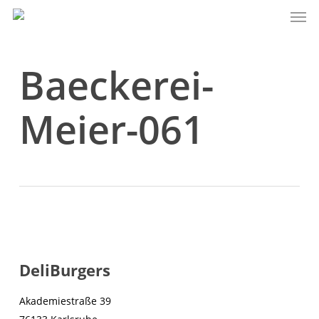
Men
Skip
to
main
content
Baeckerei-
Meier-061
DeliBurgers
Akademiestraße 39