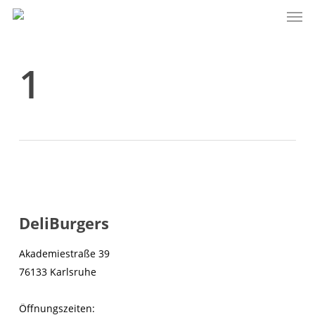
Men
Skip
to
main
content
1
DeliBurgers
Akademiestraße 39
76133 Karlsruhe
Öffnungszeiten: