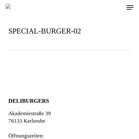
Skip
Men
to
main
content
SPECIAL-BURGER-02
DELIBURGERS
Akademiestraße 39
76133 Karlsruhe
Öffnungszeiten: