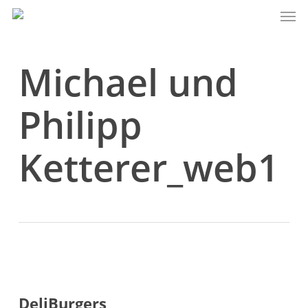
Men
Skip
to
main
content
Michael und
Philipp
Ketterer_web1
DeliBurgers