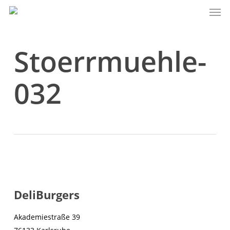
Men
Skip
to
main
content
Stoerrmuehle-
032
DeliBurgers
Akademiestraße 39