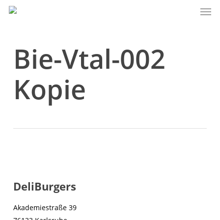
Men
Skip
to
main
content
Bie-Vtal-002
Kopie
DeliBurgers
Akademiestraße 39