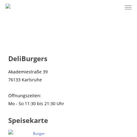
Men
Skip
to
main
content
DeliBurgers
Akademiestraße 39
76133 Karlsruhe
Öffnungszeiten:
Mo - So 11:30 bis 21:30 Uhr
Speisekarte
Burger