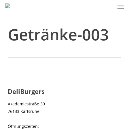
Men
Skip
to
main
content
Getränke-003
DeliBurgers
Akademiestraße 39
76133 Karlsruhe
Öffnungszeiten: