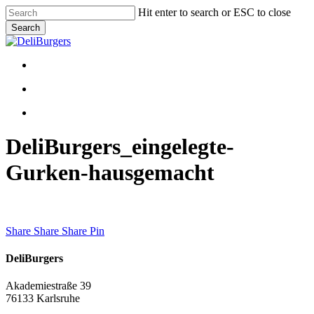
Skip
Hit enter to search or ESC to close
to
Search
main
Close
content
Search
Menu
Menu
facebook
instagram
DeliBurgers_eingelegte-
Gurken-hausgemacht
Share
Share
Share
Share
Pin
DeliBurgers
Akademiestraße 39
76133 Karlsruhe