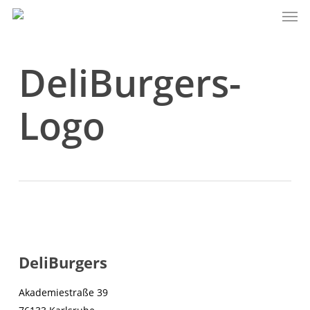
Men
Skip
to
main
content
DeliBurgers-
Logo
DeliBurgers
Akademiestraße 39