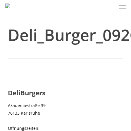
Men
Skip
to
main
content
Deli_Burger_09
DeliBurgers
Akademiestraße 39
76133 Karlsruhe
Öffnungszeiten: