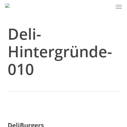
Men
Skip
to
main
content
Deli-
Hintergründe-
010
DeliBurgers