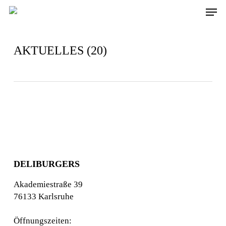
Skip
Men
to
main
content
AKTUELLES (20)
DELIBURGERS
Akademiestraße 39
76133 Karlsruhe
Öffnungszeiten: